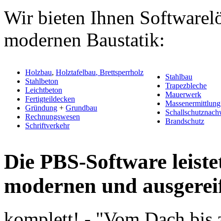
Wir bieten Ihnen Softwarelö
modernen Baustatik:
Holzbau
,
Holztafelbau
, Brettsperrholz
Stahlbau
Stahlbeton
Trapezbleche
Leichtbeton
Mauerwerk
Fertigteildecken
Massenermittlung
Gründung
+
Grundbau
Schallschutznach
Rechnungswesen
Brandschutz
Schriftverkehr
Die PBS-Software leiste
modernen und ausgerei
komplett! - "Vom Dach bis